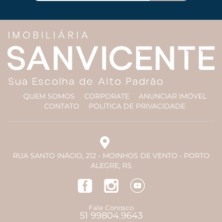
QUEM SOMOS
CORPORATE
ANUNCIAR IMÓVEL
CONTATO
POLÍTICA DE PRIVACIDADE
RUA SANTO INÁCIO, 212 - MOINHOS DE VENTO - PORTO
ALEGRE, RS
Fale Conosco
51 99804.9643